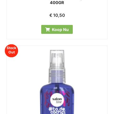
400GR
€
10,50
Koop Nu
Stock
Stock
Out
Out