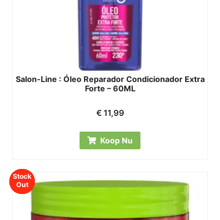
Salon-Line : Óleo Reparador Condicionador Extra
Forte – 60ML
€
11,99
Koop Nu
Stock
Stock
Stock
Out
Out
Out