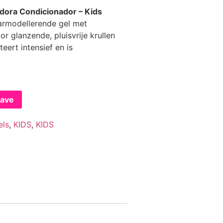
vadora Condicionador – Kids
armodellerende gel met
r glanzende, pluisvrije krullen
teert intensief en is
gave
els
,
KIDS
,
KIDS