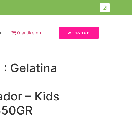
0 artikelen
T
WEBSHOP
 : Gelatina
dor – Kids
550GR