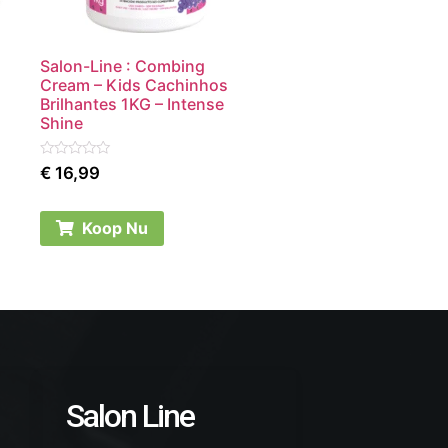
Salon-Line : Combing
Cream – Kids Cachinhos
Brilhantes 1KG – Intense
Shine
Rated
€
16,99
0
out
of
5
Koop Nu
Salon Line