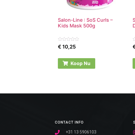
Salon-Line : SoS Curls –
Kids Mask 500g
Rated
R
€
10,25
0
0
out
o
of
o
5
5
Koop Nu
CONTACT INFO
+31 13 5906103