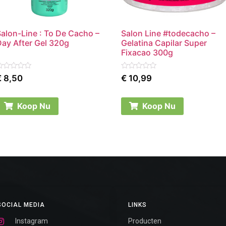
Salon-Line : To De Cacho –
Salon Line #todecacho –
Day After Gel 320g
Gelatina Capilar Super
Fixacao 300g
ated
Rated
€
8,50
€
10,99
0
ut
out
f
of
5
Koop Nu
Koop Nu
SOCIAL MEDIA
LINKS
Instagram
Producten