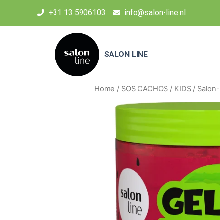
+31 13 5906103
info@salon-line.nl
SALON LINE
Home
/
SOS CACHOS
/
KIDS
/ Salon-