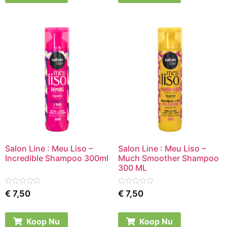
Salon Line : Meu Liso –
Salon Line : Meu Liso –
Incredible Shampoo 300ml
Much Smoother Shampoo
300 ML
Rated
Rated
€
7,50
€
7,50
0
0
out
out
of
of
5
5
Koop Nu
Koop Nu