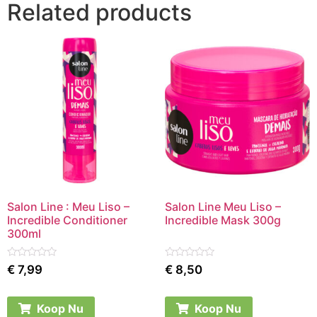
Related products
Salon Line : Meu Liso –
Salon Line Meu Liso –
Incredible Conditioner
Incredible Mask 300g
300ml
Rated
Rated
€
7,99
€
8,50
0
0
out
out
of
of
5
5
Koop Nu
Koop Nu