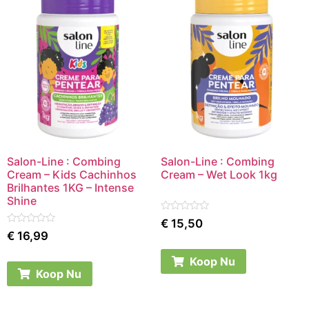
Salon-Line : Combing
Salon-Line : Combing
Cream – Kids Cachinhos
Cream – Wet Look 1kg
Brilhantes 1KG – Intense
Shine
Rated
€
15,50
0
Rated
€
16,99
out
0
of
out
5
of
Koop Nu
5
Koop Nu