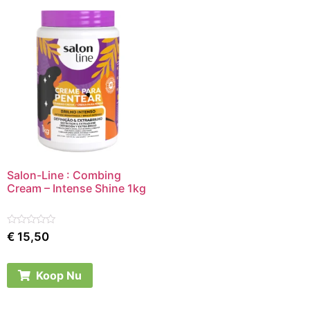
Salon-Line : Combing
Cream – Intense Shine 1kg
Rated
€
15,50
0
out
of
5
Koop Nu