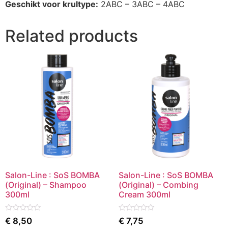
Geschikt voor krultype:
2ABC – 3ABC – 4ABC
Related products
Salon-Line : SoS BOMBA
Salon-Line : SoS BOMBA
(Original) – Shampoo
(Original) – Combing
300ml
Cream 300ml
Rated
Rated
€
8,50
€
7,75
0
0