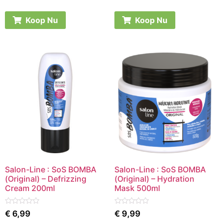
out
out
of
of
5
5
Koop Nu
Koop Nu
Salon-Line : SoS BOMBA
Salon-Line : SoS BOMBA
(Original) – Defrizzing
(Original) – Hydration
Cream 200ml
Mask 500ml
Rated
Rated
€
6,99
€
9,99
0
0