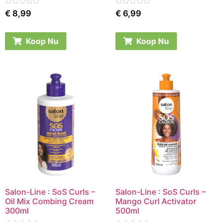
Rated
Rated
€
8,99
€
6,99
0
0
out
out
of
of
5
5
Koop Nu
Koop Nu
Salon-Line : SoS Curls –
Salon-Line : SoS Curls –
Oil Mix Combing Cream
Mango Curl Activator
300ml
500ml