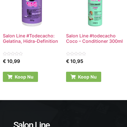
Salon Line #Todecacho:
Salon Line #todecacho
Gelatina, Hidra-Definition
Coco – Conditioner 300ml
Rated
Rated
€
10,99
€
10,95
0
0
out
out
of
of
5
5
Koop Nu
Koop Nu
Salon Line