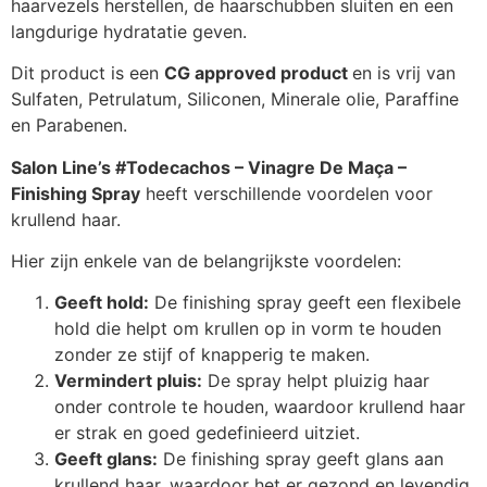
haarvezels herstellen, de haarschubben sluiten en een
langdurige hydratatie geven.
Dit product is een
CG approved product
en is vrij van
Sulfaten, Petrulatum, Siliconen, Minerale olie, Paraffine
en Parabenen.
Salon Line’s #Todecachos – Vinagre De Maça –
Finishing Spray
heeft verschillende voordelen voor
krullend haar.
Hier zijn enkele van de belangrijkste voordelen:
Geeft hold:
De finishing spray geeft een flexibele
hold die helpt om krullen op in vorm te houden
zonder ze stijf of knapperig te maken.
Vermindert pluis:
De spray helpt pluizig haar
onder controle te houden, waardoor krullend haar
er strak en goed gedefinieerd uitziet.
Geeft glans:
De finishing spray geeft glans aan
krullend haar, waardoor het er gezond en levendig