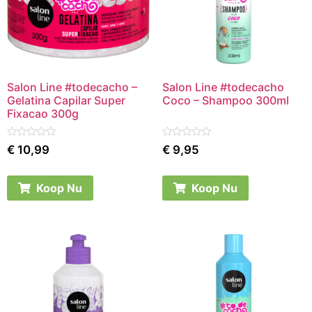
Salon Line #todecacho –
Salon Line #todecacho
Gelatina Capilar Super
Coco – Shampoo 300ml
Fixacao 300g
Rated
Rated
€
10,99
€
9,95
0
0
out
out
of
of
5
5
Koop Nu
Koop Nu