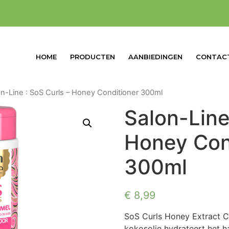
HOME
PRODUCTEN
AANBIEDINGEN
CONTAC
on-Line : SoS Curls – Honey Conditioner 300ml
Salon-Line
Honey Con
300ml
€
8,99
SoS Curls Honey Extract C
kokosolie hydrateert het h