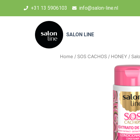
+31 13 5906103
info@salon-line.nl
SALON LINE
Home
/
SOS CACHOS
/
HONEY
/ Sal