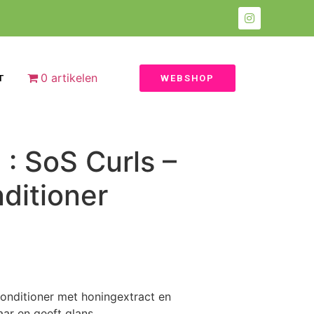
0 artikelen
T
WEBSHOP
 : SoS Curls –
ditioner
onditioner met honingextract en
aar en geeft glans.