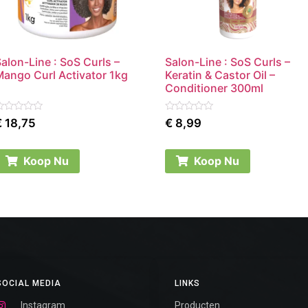
alon-Line : SoS Curls –
Salon-Line : SoS Curls –
Mango Curl Activator 1kg
Keratin & Castor Oil –
Conditioner 300ml
ated
Rated
€
18,75
€
8,99
0
ut
out
f
of
5
Koop Nu
Koop Nu
SOCIAL MEDIA
LINKS
Instagram
Producten