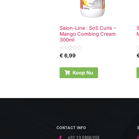
Salon-Line : SoS Curls –
S
Mango Combing Cream
300ml
Rated
R
€
6,99
0
0
out
o
of
o
5
5
Koop Nu
CONTACT INFO
+31 13 5906103