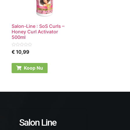
Salon-Line : SoS Curls –
Honey Curl Activator
500ml
Rated
€
10,99
0
out
of
5
Koop Nu
Salon Line