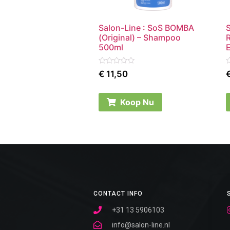
Salon-Line : SoS BOMBA
S
(Original) – Shampoo
500ml
Rated
R
€
11,50
0
0
out
o
of
o
5
5
Koop Nu
CONTACT INFO
+31 13 5906103
info@salon-line.nl