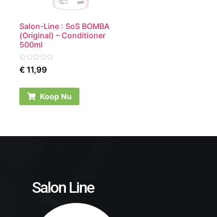
Salon-Line : SoS BOMBA
(Original) – Conditioner
500ml
Rated
€
11,99
0
out
of
5
Koop Nu
Salon Line