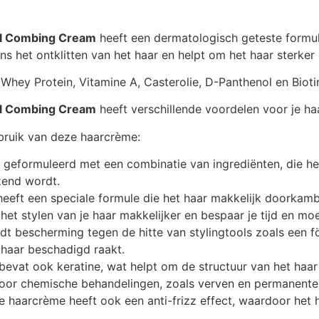
nal Combing Cream
heeft een dermatologisch geteste formul
dens het ontklitten van het haar en helpt om het haar sterker
Whey Protein, Vitamine A, Casterolie, D-Panthenol en Bioti
nal Combing Cream
heeft verschillende voordelen voor je haa
ebruik van deze haarcrème:
geformuleerd met een combinatie van ingrediënten, die he
zend wordt.
eft een speciale formule die het haar makkelijk doorkamba
t stylen van je haar makkelijker en bespaar je tijd en moe
t bescherming tegen de hitte van stylingtools zoals een föh
haar beschadigd raakt.
vat ook keratine, wat helpt om de structuur van het haar 
or chemische behandelingen, zoals verven en permanente
 haarcrème heeft ook een anti-frizz effect, waardoor het ha