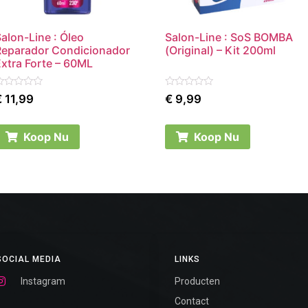
alon-Line : Óleo
Salon-Line : SoS BOMBA
Reparador Condicionador
(Original) – Kit 200ml
Extra Forte – 60ML
ated
Rated
€
11,99
€
9,99
0
ut
out
f
of
5
Koop Nu
Koop Nu
SOCIAL MEDIA
LINKS
Instagram
Producten
Contact