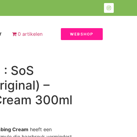
0 artikelen
T
WEBSHOP
 : SoS
ginal) –
Cream 300ml
mbing Cream
heeft een
rmule die haarbreuk vermindert,