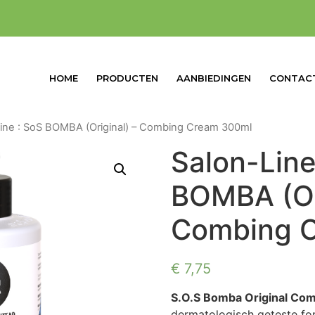
HOME
PRODUCTEN
AANBIEDINGEN
CONTAC
Line : SoS BOMBA (Original) – Combing Cream 300ml
Salon-Line
BOMBA (Ori
Combing 
€
7,75
S.O.S Bomba Original Co
dermatologisch geteste fo