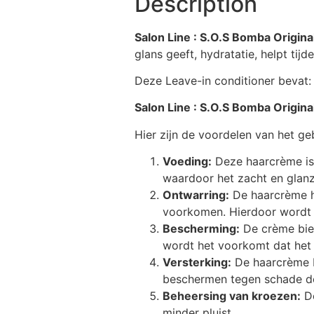
Description
Salon Line : S.O.S Bomba Origi
glans geeft, hydratatie, helpt tij
Deze Leave-in conditioner bevat: 
Salon Line : S.O.S Bomba Origi
Hier zijn de voordelen van het g
Voeding:
Deze haarcrème is 
waardoor het zacht en glan
Ontwarring:
De haarcrème he
voorkomen. Hierdoor wordt he
Bescherming:
De crème bied
wordt het voorkomt dat het 
Versterking:
De haarcrème be
beschermen tegen schade do
Beheersing van kroezen:
De
minder pluist.