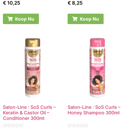
Rated
Rated
€
10,25
€
8,25
0
0
out
out
of
of
5
5
Koop Nu
Koop Nu
Salon-Line : SoS Curls –
Salon-Line : SoS Curls –
Keratin & Castor Oil –
Honey Shampoo 300ml
Conditioner 300ml