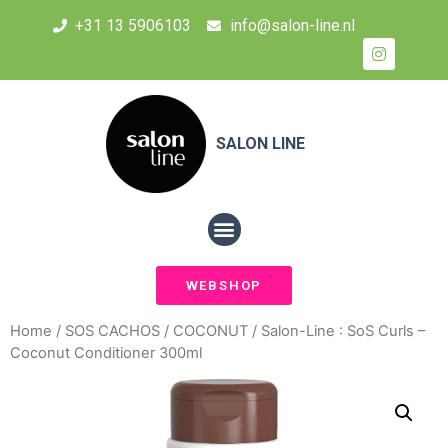
+31 13 5906103
info@salon-line.nl
SALON LINE
WEBSHOP
Home
/
SOS CACHOS
/
COCONUT
/ Salon-Line : SoS Curls –
Coconut Conditioner 300ml